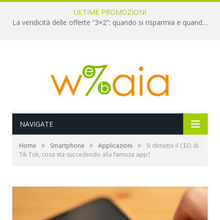
ULTIME PROMOZIONI
La veridicità delle offerte “3×2”: quando si risparmia e quando è un’illusione
NAVIGATE
»
»
»
Home
Smartphone
Applicazioni
Si dimette il CEO di
Tik Tok, cosa sta succedendo alla famosa app?