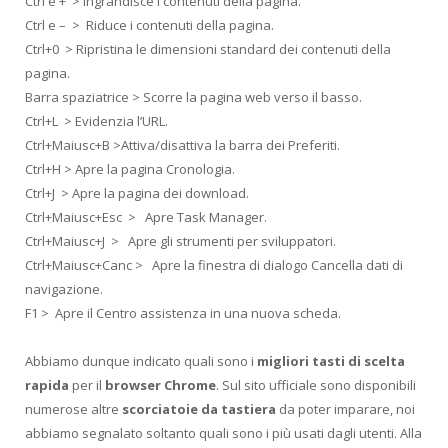
Ctrl e + > Ingrandisce i contenuti della pagina.
Ctrl e – > Riduce i contenuti della pagina.
Ctrl+0 > Ripristina le dimensioni standard dei contenuti della
pagina.
Barra spaziatrice > Scorre la pagina web verso il basso.
Ctrl+L > Evidenzia l’URL.
Ctrl+Maiusc+B >Attiva/disattiva la barra dei Preferiti.
Ctrl+H > Apre la pagina Cronologia.
Ctrl+J > Apre la pagina dei download.
Ctrl+Maiusc+Esc > Apre Task Manager.
Ctrl+Maiusc+J > Apre gli strumenti per sviluppatori.
Ctrl+Maiusc+Canc > Apre la finestra di dialogo Cancella dati di
navigazione.
F1 > Apre il Centro assistenza in una nuova scheda.
Abbiamo dunque indicato quali sono i
migliori tasti di scelta
rapida
per il
browser Chrome
. Sul sito ufficiale sono disponibili
numerose altre
scorciatoie da tastiera
da poter imparare, noi
abbiamo segnalato soltanto quali sono i più usati dagli utenti. Alla