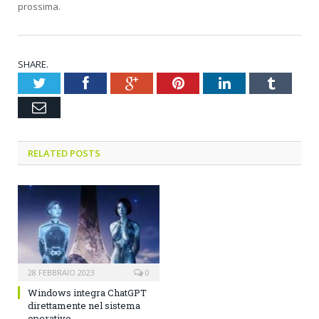
prossima.
SHARE.
Twitter
Facebook
Google+
Pinterest
LinkedIn
Tumblr
Email
RELATED POSTS
28 FEBBRAIO 2023
0
Windows integra ChatGPT
direttamente nel sistema
operativo