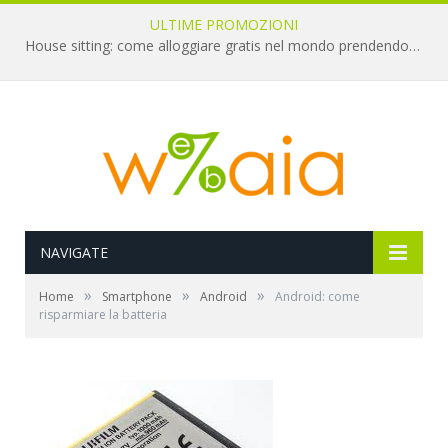
ULTIME PROMOZIONI
House sitting: come alloggiare gratis nel mondo prendendosi cura di animali
NAVIGATE
»
»
»
Home
Smartphone
Android
Android: come
risparmiare la batteria