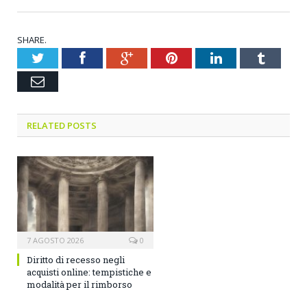
SHARE.
Twitter
Facebook
Google+
Pinterest
LinkedIn
Tumblr
Email
RELATED POSTS
7 AGOSTO 2026
0
Diritto di recesso negli
acquisti online: tempistiche e
modalità per il rimborso