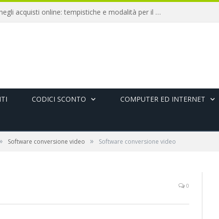
Diritto di recesso negli acquisti online: tempistiche e modalità per il rimborso
TI
CODICI SCONTO
COMPUTER ED INTERNET
»
»
Software conversione video
Software conversione video
0