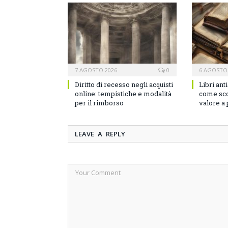
7 AGOSTO 2026
0
6 AGOSTO
Diritto di recesso negli acquisti
Libri ant
online: tempistiche e modalità
come sco
per il rimborso
valore a
LEAVE A REPLY