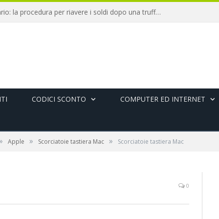
Chargeback bancario: la procedura per riavere i soldi dopo una truffa online
TI
CODICI SCONTO
COMPUTER ED INTERNET
»
»
»
Apple
Scorciatoie tastiera Mac
Scorciatoie tastiera Mac
0