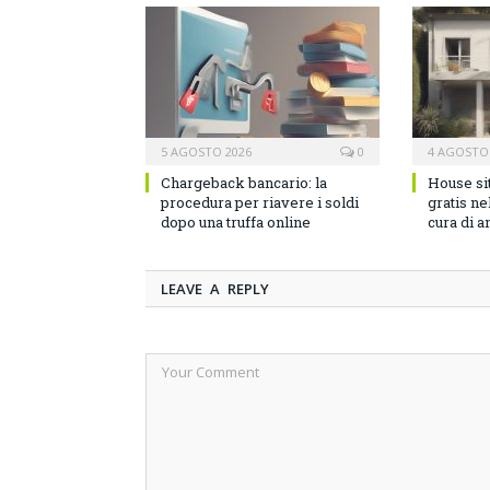
5 AGOSTO 2026
0
4 AGOSTO
Chargeback bancario: la
House si
procedura per riavere i soldi
gratis n
dopo una truffa online
cura di a
LEAVE A REPLY