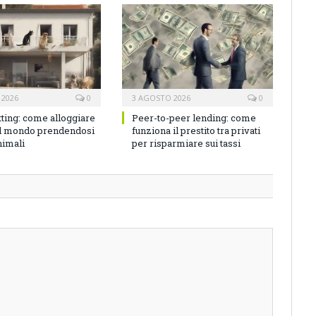
 2026
0
3 AGOSTO 2026
0
tting: come alloggiare
Peer-to-peer lending: come
el mondo prendendosi
funziona il prestito tra privati
nimali
per risparmiare sui tassi