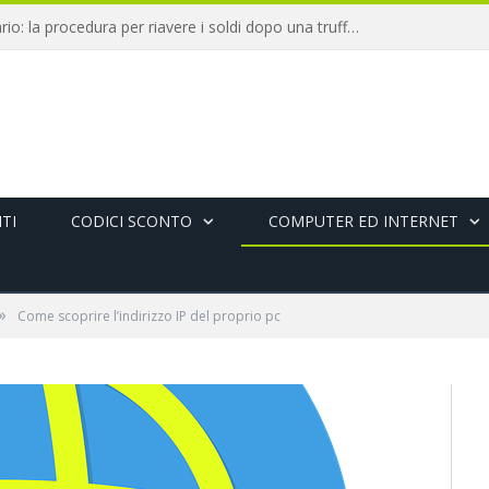
Chargeback bancario: la procedura per riavere i soldi dopo una truffa online
TI
CODICI SCONTO
COMPUTER ED INTERNET
»
Come scoprire l’indirizzo IP del proprio pc