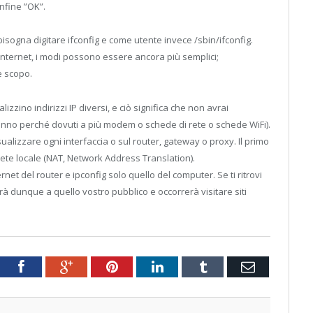
infine ”OK”.
isogna digitare ifconfig e come utente invece /sbin/ifconfig.
 internet, i modi possono essere ancora più semplici;
le scopo.
lizzino indirizzi IP diversi, e ciò significa che non avrai
si hanno perché dovuti a più modem o schede di rete o schede WiFi).
visualizzare ogni interfaccia o sul router, gateway o proxy. Il primo
 rete locale (NAT, Network Address Translation).
rnet del router e ipconfig solo quello del computer. Se ti ritrovi
rà dunque a quello vostro pubblico e occorrerà visitare siti
tter
Facebook
Google+
Pinterest
LinkedIn
Tumblr
Email