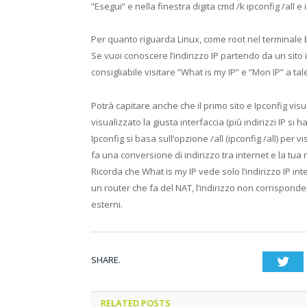
”Esegui” e nella finestra digita cmd /k ipconfig /all e 
Per quanto riguarda Linux, come root nel terminale b
Se vuoi conoscere l’indirizzo IP partendo da un sito
consigliabile visitare ”What is my IP” e ”Mon IP” a ta
Potrà capitare anche che il primo sito e Ipconfig visua
visualizzato la giusta interfaccia (più indirizzi IP 
Ipconfig si basa sull’opzione /all (ipconfig /all) per 
fa una conversione di indirizzo tra internet e la tua
Ricorda che What is my IP vede solo l’indirizzo IP inte
un router che fa del NAT, l’indirizzo non corrisponde
esterni.
SHARE.
Twi
RELATED POSTS