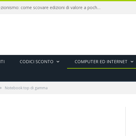
Libri antichi e collezionismo: come scovare edizioni di valore a pochi euro
TI
CODICI SCONTO
COMPUTER ED INTERNET
»
Notebook top di gamma