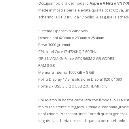
Occupiamoci ora del modello
Aspire V Nitro VN7-7
mette in mostra per la elevata qualità costruttiva, 
schermo Full HD IPS da 17 pollici. A seguire la sche
Sistema Operativo Windows
Dimensioni 423mm x 293mm x 25.4mm
Peso 3000 grammi
CPU Intel Core i7-4720HQ 2.60GHz
GPU NVIDIA GeForce GTX 960M 2 GB GDDR5
RAM 8 GB
Memoria interna 1000 GB + 8 GB
Pollici Display 17.3 risoluzione Displa1920 x 1080
Porte 2 x USB 3.0, 2 x USB 2.0, HDMI, RJ45
Chiudiamo la nostra carrellata con il modello
LENOV
molto resistente e leggero. Ottima autonomia grazie
risoluzione. Processori Intel Core di quinta generaz
seguire la scheda tecnica di questo bel notebook: