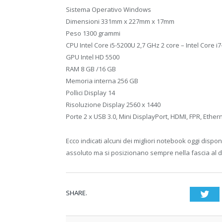
Sistema Operativo Windows
Dimensioni 331mm x 227mm x 17mm
Peso 1300 grammi
CPU Intel Core i5-5200U 2,7 GHz 2 core – Intel Core i
GPU Intel HD 5500
RAM 8 GB /16 GB
Memoria interna 256 GB
Pollici Display 14
Risoluzione Display 2560 x 1440
Porte 2 x USB 3.0, Mini DisplayPort, HDMI, FPR, Ethe
Ecco indicati alcuni dei migliori notebook oggi dispon
assoluto ma si posizionano sempre nella fascia al di
SHARE.
Twi