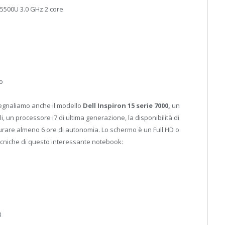
7-5500U 3.0 GHz 2 core
io
 segnaliamo anche il modello
Dell Inspiron 15
serie 7000,
un
li, un processore i7 di ultima generazione, la disponibilità di
urare almeno 6 ore di autonomia. Lo schermo è un Full HD o
 tecniche di questo interessante notebook:
3