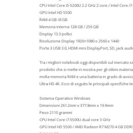
CPU Intel Core i5-5200U 2.2 GHz 2 core / Intel Core i
GPU Intel HD 5500
RAM 4 GB /8 GB
Memoria interna 128 GB / 256 GB
Display 13.3 pollici
Risoluzione Display 1920×1080 o 2560 x 1440
Porte 3 USB 3.0, HDMI mini DisplayPort, SD, jack aud
Tra i migliori notebook oggi disponibili sul mercato
prodotto che si mette in mostra per gli ottimi materia
molta memoria RAM e una batteria in grado di assic
Ultra HD 4K. Ecco di seguito le principali specifiche
Sistema Operativo Windows
Dimensioni 261.2mm x 377.8mm x 19.9mm
Peso 2110 grammi
CPU Intel Core i7-5500U dual core 3 GHz
GPU Intel HD 5500 / AMD Radeon R7 M270 4 GB DDR