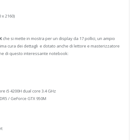
0 x 2160)
K
che si mette in mostra per un display da 17 pollici, un ampio
ima cura dei dettagli e dotato anche di lettore e masterizzatore
iche di questo interessante notebook:
ore i5 4200H dual core 3.4 GHz
GDDR5 / GeForce GTX 950M
rt