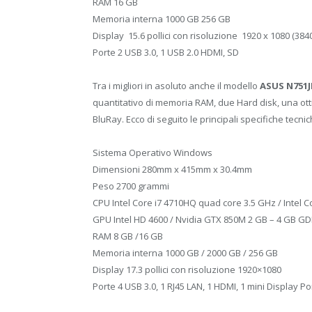
RAM 16 GB
Memoria interna 1000 GB 256 GB
Display 15.6 pollici con risoluzione 1920 x 1080 (384
Porte 2 USB 3.0, 1 USB 2.0 HDMI, SD
Tra i migliori in asoluto anche il modello
ASUS N751J
quantitativo di memoria RAM, due Hard disk, una ott
BluRay. Ecco di seguito le principali specifiche tecn
Sistema Operativo Windows
Dimensioni 280mm x 415mm x 30.4mm
Peso 2700 grammi
CPU Intel Core i7 4710HQ quad core 3.5 GHz / Intel C
GPU Intel HD 4600 / Nvidia GTX 850M 2 GB – 4 GB 
RAM 8 GB /16 GB
Memoria interna 1000 GB / 2000 GB / 256 GB
Display 17.3 pollici con risoluzione 1920×1080
Porte 4 USB 3.0, 1 RJ45 LAN, 1 HDMI, 1 mini Display Po