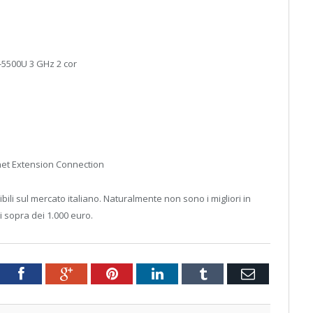
7-5500U 3 GHz 2 cor
rnet Extension Connection
ibili sul mercato italiano. Naturalmente non sono i migliori in
 sopra dei 1.000 euro.
tter
Facebook
Google+
Pinterest
LinkedIn
Tumblr
Email