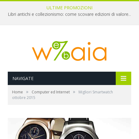
ULTIME PROMOZIONI
Libri antichi e collezionismo: come scovare edizioni di valore a pochi euro
NAVIGATE
»
»
Home
Computer ed Internet
Migliori Smartwatch
ottobre 2015