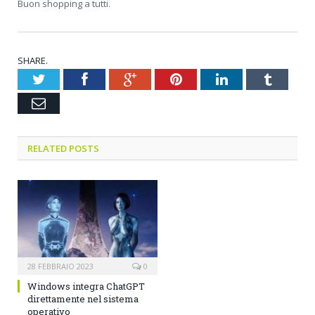
Buon shopping a tutti.
SHARE.
Twitter
Facebook
Google+
Pinterest
LinkedIn
Tumblr
Email
RELATED POSTS
28 FEBBRAIO 2023
0
Windows integra ChatGPT
direttamente nel sistema
operativo