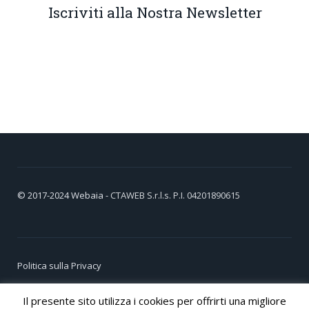
Iscriviti alla Nostra Newsletter
© 2017-2024
Webaia
- CTAWEB S.r.l.s. P.I. 04201890615
Politica sulla Privacy
Cookie Policy
Il presente sito utilizza i cookies per offrirti una migliore