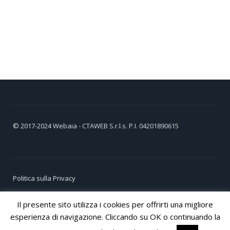
© 2017-2024
Webaia
- CTAWEB S.r.l.s. P.I. 04201890615
Politica sulla Privacy
Cookie Policy
Il presente sito utilizza i cookies per offrirti una migliore
esperienza di navigazione. Cliccando su OK o continuando la