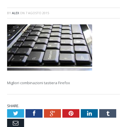
BY
ALEX
ON
7 AGOSTO 2015
Migliori combinazioni tastiera Firefox
SHARE.
Twitter
Facebook
Google+
Pinterest
LinkedIn
Tumblr
Email