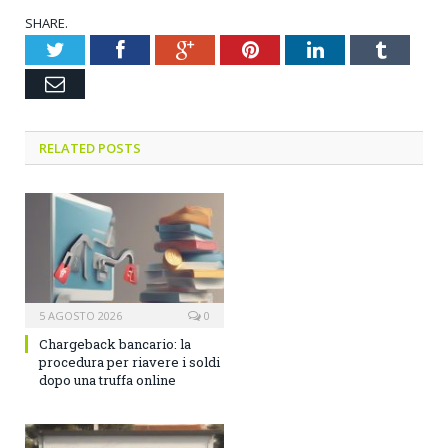
SHARE.
Twitter
Facebook
Google+
Pinterest
LinkedIn
Tumblr
Email
RELATED POSTS
5 AGOSTO 2026
0
Chargeback bancario: la
procedura per riavere i soldi
dopo una truffa online