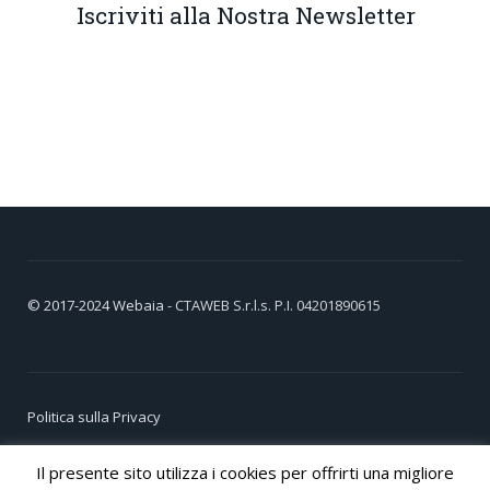
Iscriviti alla Nostra Newsletter
© 2017-2024
Webaia
- CTAWEB S.r.l.s. P.I. 04201890615
Politica sulla Privacy
Cookie Policy
Il presente sito utilizza i cookies per offrirti una migliore