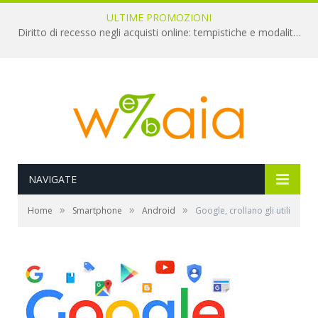
ULTIME PROMOZIONI
Diritto di recesso negli acquisti online: tempistiche e modalità per il rimborso
NAVIGATE
»
»
»
Home
Smartphone
Android
Google, crollano gli utili