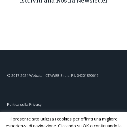
Iscriviti alla Nostra Newsletter
© 2017-2024
Webaia
- CTAWEB S.r.l.s. P.I. 04201890615
Politica sulla Privacy
Cookie Policy
Il presente sito utilizza i cookies per offrirti una migliore
esperienza di navigazione. Cliccando su OK o continuando la