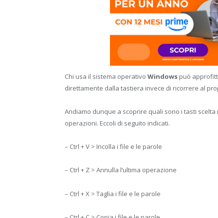
Chi usa il sistema operativo
Windows
può approfitt
direttamente dalla tastiera invece di ricorrere al pr
Andiamo dunque a scoprire quali sono i tasti scelta r
operazioni. Eccoli di seguito indicati.
– Ctrl + V > Incolla i file e le parole
– Ctrl + Z > Annulla l’ultima operazione
– Ctrl + X > Taglia i file e le parole
– Ctrl + C > Copia i file e le parole