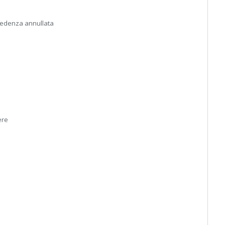
recedenza annullata
ere