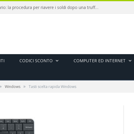
Chargeback bancario: la procedura per riavere i soldi dopo una truffa online
TI
CODICI SCONTO
COMPUTER ED INTERNET
»
»
Windows
Tasti scelta rapida Windows