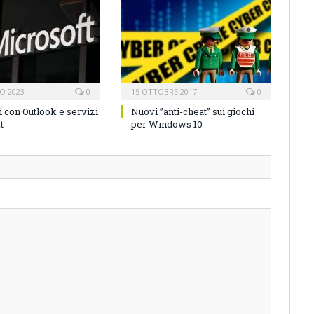
O 2023
0
15 OTTOBRE 2017
0
 con Outlook e servizi
Nuovi ”anti-cheat” sui giochi
t
per Windows 10