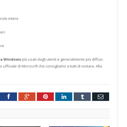
arole intere
teri
ere
ida Windows
più usati dagli utenti e generalmente più diffusi.
o ufficiale di Microsoft che consigliamo a tutti di visitare. Alla
tter
Facebook
Google+
Pinterest
LinkedIn
Tumblr
Email