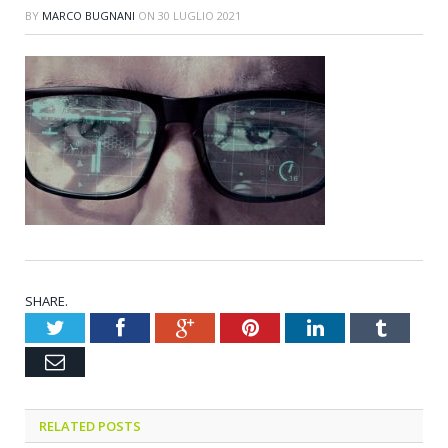
BY
MARCO BUGNANI
ON
30 LUGLIO 2021
SHARE.
Twitter
Facebook
Google+
Pinterest
LinkedIn
Tumblr
Email
RELATED POSTS