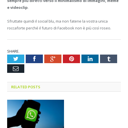
sempre più diretti verso il minimalismo di immagini, meme
e videoclip
.
Sfruttate quindi il social blu, ma non fatene la vostra unica
roccaforte perché il futuro di Facebook non è più così roseo.
SHARE.
Twitter
Facebook
Google+
Pinterest
LinkedIn
Tumblr
Email
RELATED POSTS