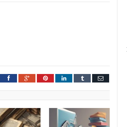
tter
Facebook
Google+
Pinterest
LinkedIn
Tumblr
Email