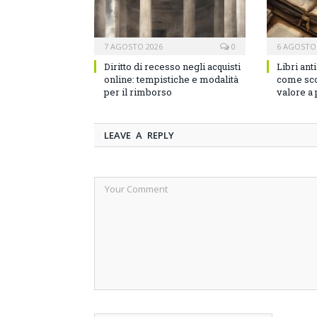
7 AGOSTO 2026
0
6 AGOSTO
Diritto di recesso negli acquisti
Libri ant
online: tempistiche e modalità
come sco
per il rimborso
valore a
LEAVE A REPLY