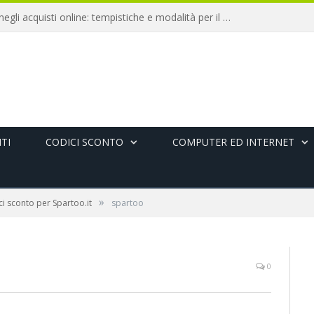
Diritto di recesso negli acquisti online: tempistiche e modalità per il rimborso
TI
CODICI SCONTO
COMPUTER ED INTERNET
»
i sconto per Spartoo.it
spartoo
0