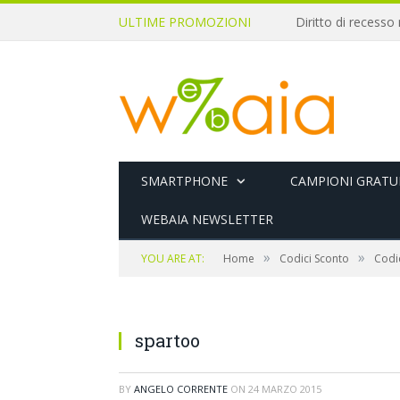
ULTIME PROMOZIONI
SMARTPHONE
CAMPIONI GRATUI
WEBAIA NEWSLETTER
»
»
YOU ARE AT:
Home
Codici Sconto
Codic
spartoo
BY
ANGELO CORRENTE
ON
24 MARZO 2015