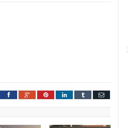
tter
Facebook
Google+
Pinterest
LinkedIn
Tumblr
Email