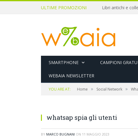
ULTIME PROMOZIONI
SMARTPHONE
CAMPIONI GRATUI
WEBAIA NEWSLETTER
»
»
YOU ARE AT:
Home
Social Network
What
whatsap spia gli utenti
BY
MARCO BUGNANI
ON
11 MAGGIO 2023