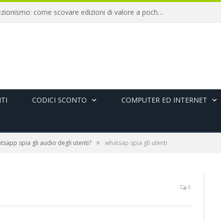
Libri antichi e collezionismo: come scovare edizioni di valore a pochi euro
TI
CODICI SCONTO
COMPUTER ED INTERNET
»
sapp spia gli audio degli utenti?
whatsap spia gli utenti
0