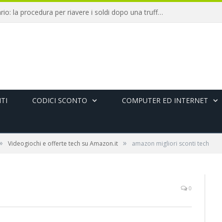
Chargeback bancario: la procedura per riavere i soldi dopo una truffa online
TI
CODICI SCONTO
COMPUTER ED INTERNET
»
»
Videogiochi e offerte tech su Amazon.it
amazon migliori sconti tech
0