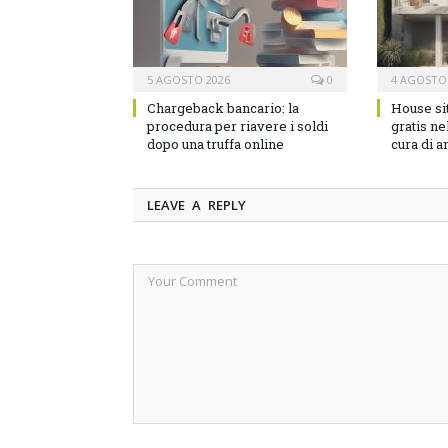
5 AGOSTO 2026
0
4 AGOSTO
Chargeback bancario: la
House si
procedura per riavere i soldi
gratis n
dopo una truffa online
cura di a
LEAVE A REPLY