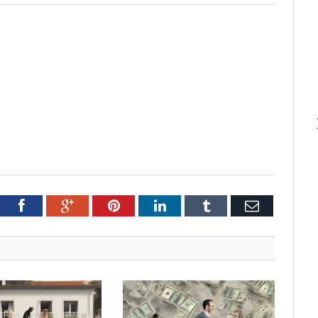
tter
Facebook
Google+
Pinterest
LinkedIn
Tumblr
Email