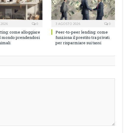
 2026
0
3 AGOSTO 2026
0
tting: come alloggiare
Peer-to-peer lending: come
el mondo prendendosi
funziona il prestito tra privati
nimali
per risparmiare sui tassi