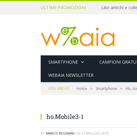
ULTIME PROMOZIONI
SMARTPHONE
CAMPIONI GRATUI
WEBAIA NEWSLETTER
»
»
YOU ARE AT:
Home
Smartphone
Ho, to
ho.Mobile3-1
BY
MARCO BUGNANI
ON
21 MAGGIO 2019