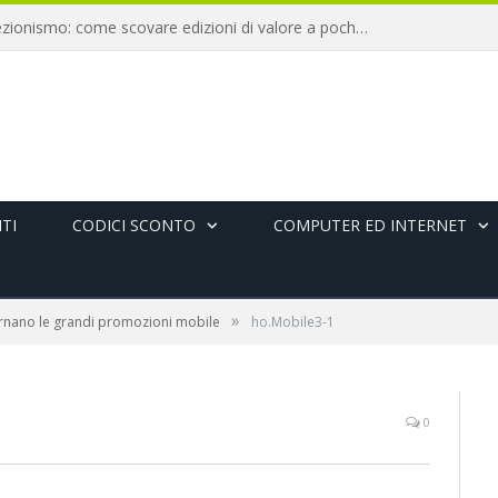
Libri antichi e collezionismo: come scovare edizioni di valore a pochi euro
TI
CODICI SCONTO
COMPUTER ED INTERNET
»
rnano le grandi promozioni mobile
ho.Mobile3-1
0