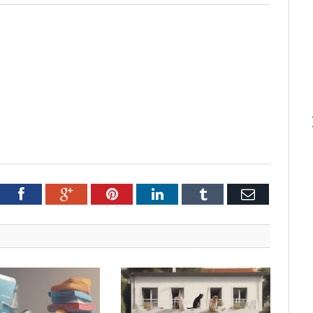
tter
Facebook
Google+
Pinterest
LinkedIn
Tumblr
Email