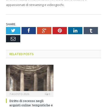
appassionati di streaming e videogiochi.
SHARE.
Twitter
Facebook
Google+
Pinterest
LinkedIn
Tumblr
Email
RELATED POSTS
7 AGOSTO 2026
0
Diritto di recesso negli
acquisti online: tempistiche e