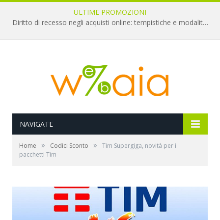
ULTIME PROMOZIONI
Diritto di recesso negli acquisti online: tempistiche e modalità per il rimborso
NAVIGATE
»
»
Home
Codici Sconto
Tim Supergiga, novità per i
pacchetti Tim