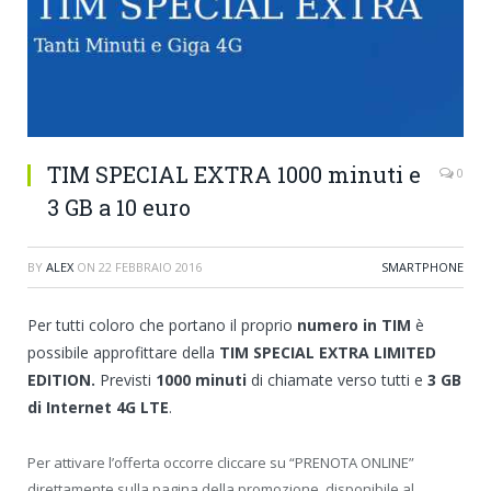
TIM SPECIAL EXTRA 1000 minuti e
0
3 GB a 10 euro
BY
ALEX
ON
22 FEBBRAIO 2016
SMARTPHONE
Per tutti coloro che portano il proprio
numero in TIM
è
possibile approfittare della
TIM SPECIAL EXTRA LIMITED
EDITION.
Previsti
1000 minuti
di chiamate verso tutti e
3 GB
di Internet 4G LTE
.
Per attivare l’offerta occorre cliccare su “PRENOTA ONLINE”
direttamente sulla pagina della promozione, disponibile al