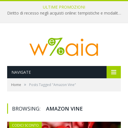
ULTIME PROMOZIONI
Diritto di recesso negli acquisti online: tempistiche e modalità per il rimborso
NAVIGATE
»
Home
Posts Tagged "Amazon Vine"
BROWSING:
AMAZON VINE
CODICI SCONTO