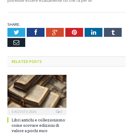
potrebbe essere esattamente ciò che fa per te.
SHARE.
Twitter
Facebook
Google+
Pinterest
LinkedIn
Tumblr
Email
RELATED POSTS
6 AGOSTO 2026
0
Libri antichi e collezionismo:
come scovare edizioni di
valore a pochi euro