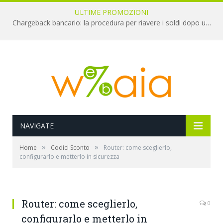
ULTIME PROMOZIONI
Chargeback bancario: la procedura per riavere i soldi dopo una truffa online
NAVIGATE
»
»
Home
Codici Sconto
Router: come sceglierlo,
configurarlo e metterlo in sicurezza
Router: come sceglierlo,
0
configurarlo e metterlo in