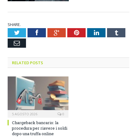
SHARE.
Twitter
Facebook
Google+
Pinterest
LinkedIn
Tumblr
Email
RELATED POSTS
5 AGOSTO 2026
0
Chargeback bancario: la
procedura per riavere i soldi
dopo una truffa online