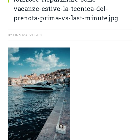
vacanze-estive-la-tecnica-del-
prenota-prima-vs-last-minute.jpg
BY
ON
9 MARZO 2026