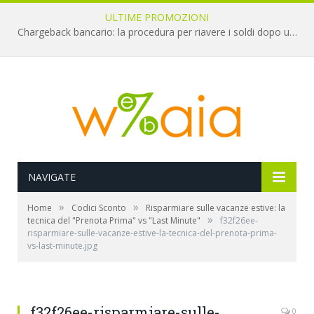
ULTIME PROMOZIONI
Chargeback bancario: la procedura per riavere i soldi dopo una truffa online
NAVIGATE
»
»
Home
Codici Sconto
Risparmiare sulle vacanze estive: la
»
tecnica del "Prenota Prima" vs "Last Minute"
f32f26ee-
risparmiare-sulle-vacanze-estive-la-tecnica-del-prenota-prima-
vs-last-minute.jpg
f32f26ee-risparmiare-sulle-
0