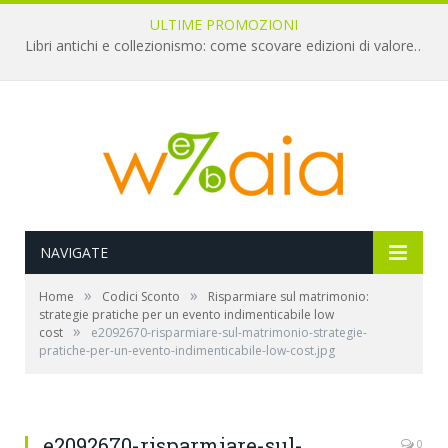
ULTIME PROMOZIONI
Libri antichi e collezionismo: come scovare edizioni di valore a pochi euro
NAVIGATE
»
»
Home
Codici Sconto
Risparmiare sul matrimonio:
strategie pratiche per un evento indimenticabile low
»
cost
e2092670-risparmiare-sul-matrimonio-strategie-
pratiche-per-un-evento-indimenticabile-low-cost.jpg
e2092670-risparmiare-sul-
0