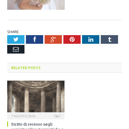
SHARE.
Twitter
Facebook
Google+
Pinterest
LinkedIn
Tumblr
Email
RELATED POSTS
7 AGOSTO 2026
0
Diritto di recesso negli