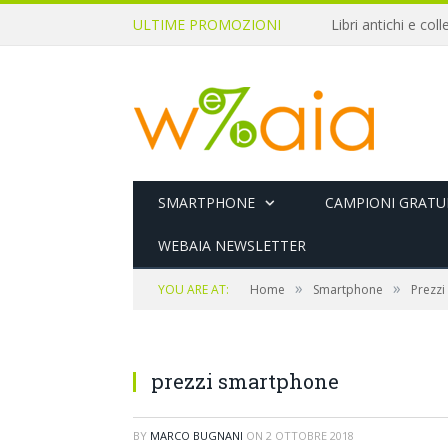
ULTIME PROMOZIONI
SMARTPHONE
CAMPIONI GRATUI
WEBAIA NEWSLETTER
»
»
YOU ARE AT:
Home
Smartphone
Prezzi
prezzi smartphone
BY
MARCO BUGNANI
ON
2 OTTOBRE 2018