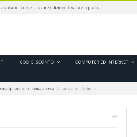
Libri antichi e collezionismo: come scovare edizioni di valore a pochi euro
TI
CODICI SCONTO
COMPUTER ED INTERNET
»
 smartphone in continua ascesa
prezzi smartphone
0