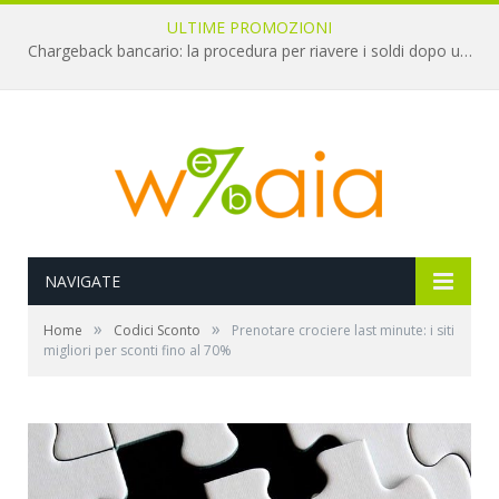
ULTIME PROMOZIONI
Chargeback bancario: la procedura per riavere i soldi dopo una truffa online
NAVIGATE
»
»
Home
Codici Sconto
Prenotare crociere last minute: i siti
migliori per sconti fino al 70%