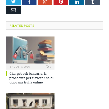
Twitter
Facebook
Google+
Pinterest
LinkedIn
Tumblr
Email
RELATED POSTS
5 AGOSTO 2026
0
Chargeback bancario: la
procedura per riavere i soldi
dopo una truffa online