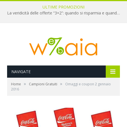
ULTIME PROMOZIONI
La veridicità delle offerte “3×2”: quando si risparmia e quando è un’illusione
NAVIGATE
»
»
Home
Campioni Gratuiti
Omaggi e coupon 2 gennaio
2016