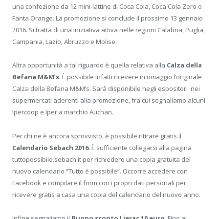
una confezione da 12 mini-lattine di Coca Cola, Coca Cola Zero o
Fanta Orange. La promozione si conclude il prossimo 13 gennaio
2016. Si tratta di una iniziativa attiva nelle regioni Calabria, Puglia,
Campania, Lazio, Abruzzo e Molise.
Altra opportunità a tal riguardo è quella relativa alla
Calza della
Befana M&M’s
. È possibile infatti ricevere in omaggio l’originale
Calza della Befana M&M’s. Sarà disponibile negli espositori nei
supermercati aderenti alla promozione, fra cui segnaliamo alcuni
Ipercoop e Iper a marchio Auchan.
Per chi ne è ancora sprovvisto, è possibile ritirare gratis il
Calendario Sebach 2016
. È sufficiente collegarsi alla pagina
tuttopossibile.sebach.it per richiedere una copia gratuita del
nuovo calendario “Tutto è possibile”. Occorre accedere con
Facebook e compilare il form con i propri dati personali per
ricevere gratis a casa una copia del calendario del nuovo anno.
Infine segnaliamo il
Buono sconto Lierac 10 euro
. Fino al