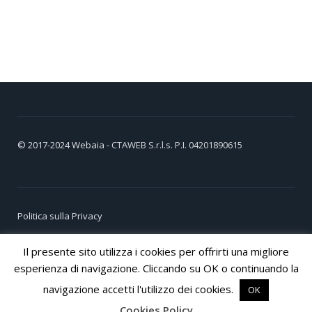
© 2017-2024
Webaia
- CTAWEB S.r.l.s. P.I. 04201890615
Politica sulla Privacy
Cookie Policy
Il presente sito utilizza i cookies per offrirti una migliore
esperienza di navigazione. Cliccando su OK o continuando la
navigazione accetti l'utilizzo dei cookies.
OK
Cookies Policy