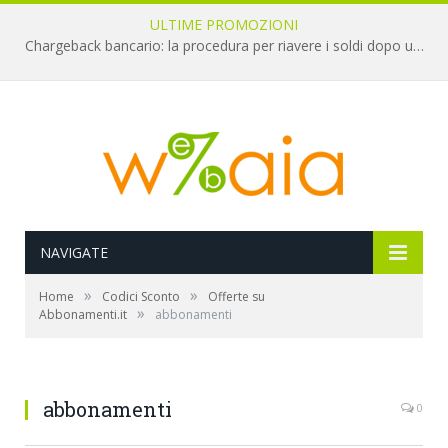
ULTIME PROMOZIONI
Chargeback bancario: la procedura per riavere i soldi dopo una truffa online
NAVIGATE
»
»
Home
Codici Sconto
Offerte su
»
Abbonamenti.it
abbonamenti
abbonamenti
0