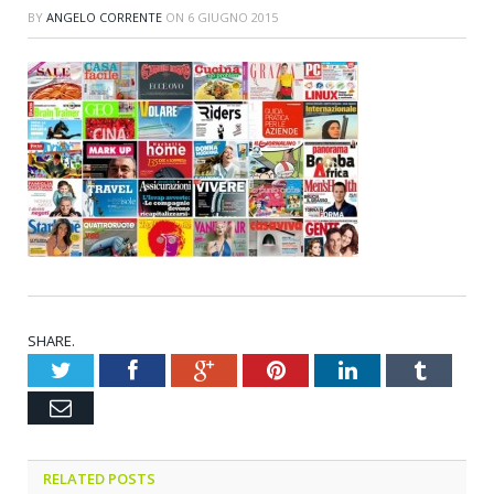
BY
ANGELO CORRENTE
ON
6 GIUGNO 2015
SHARE.
Twitter
Facebook
Google+
Pinterest
LinkedIn
Tumblr
Email
RELATED POSTS