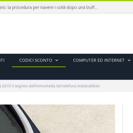
Chargeback bancario: la procedura per riavere i soldi dopo una truffa online
TI
CODICI SCONTO
COMPUTER ED INTERNET
 3310: il segreto dell’immortalità del telefono indistruttibile