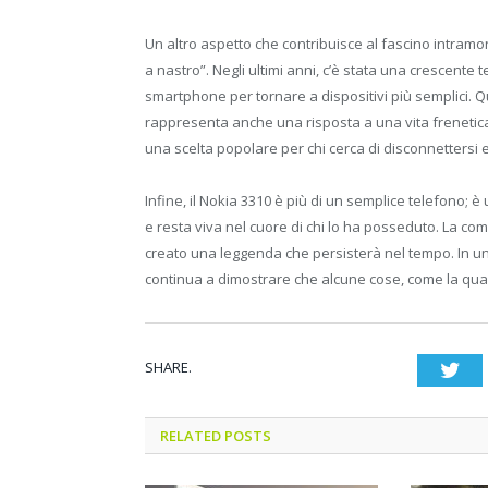
Un altro aspetto che contribuisce al fascino intramon
a nastro”. Negli ultimi anni, c’è stata una crescente
smartphone per tornare a dispositivi più semplici. Qu
rappresenta anche una risposta a una vita frenetica
una scelta popolare per chi cerca di disconnettersi e
Infine, il Nokia 3310 è più di un semplice telefono; 
e resta viva nel cuore di chi lo ha posseduto. La c
creato una leggenda che persisterà nel tempo. In un’
continua a dimostrare che alcune cose, come la qual
SHARE.
Twi
RELATED POSTS