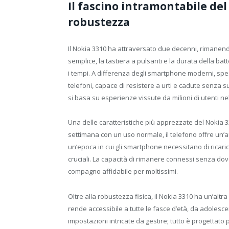
Il fascino intramontabile del
robustezza
Il Nokia 3310 ha attraversato due decenni, rimanend
semplice, la tastiera a pulsanti e la durata della bat
i tempi. A differenza degli smartphone moderni, spesso
telefoni, capace di resistere a urti e cadute senza s
si basa su esperienze vissute da milioni di utenti n
Una delle caratteristiche più apprezzate del Nokia 
settimana con un uso normale, il telefono offre un
un’epoca in cui gli smartphone necessitano di ricari
cruciali. La capacità di rimanere connessi senza dov
compagno affidabile per moltissimi.
Oltre alla robustezza fisica, il Nokia 3310 ha un’altra 
rende accessibile a tutte le fasce d’età, da adoles
impostazioni intricate da gestire; tutto è progettato 