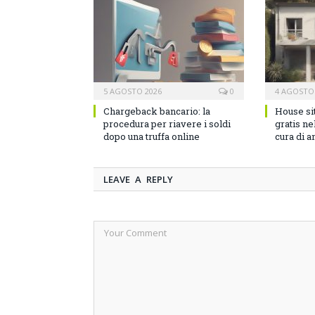
5 AGOSTO 2026
0
4 AGOSTO
Chargeback bancario: la
House si
procedura per riavere i soldi
gratis n
dopo una truffa online
cura di a
LEAVE A REPLY