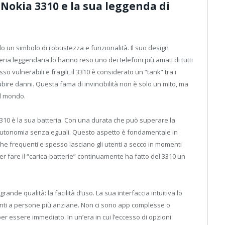
 Nokia 3310 e la sua leggenda di
o un simbolo di robustezza e funzionalità. Il suo design
teria leggendaria lo hanno reso uno dei telefoni più amati di tutti
 vulnerabili e fragili, il 3310 è considerato un “tank” tra i
ubire danni. Questa fama di invincibilità non è solo un mito, ma
el mondo.
3310 è la sua batteria. Con una durata che può superare la
’autonomia senza eguali. Questo aspetto è fondamentale in
che frequenti e spesso lasciano gli utenti a secco in momenti
er fare il “carica-batterie” continuamente ha fatto del 3310 un
grande qualità: la facilità d’uso. La sua interfaccia intuitiva lo
centi a persone più anziane. Non ci sono app complesse o
per essere immediato. In un’era in cui l’eccesso di opzioni