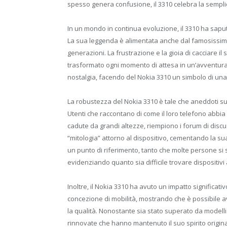
spesso genera confusione, il 3310 celebra la sempli
In un mondo in continua evoluzione, il 3310 ha saput
La sua leggenda è alimentata anche dal famosissim
generazioni. La frustrazione e la gioia di cacciare 
trasformato ogni momento di attesa in un’avventura l
nostalgia, facendo del Nokia 3310 un simbolo di una 
La robustezza del Nokia 3310 è tale che aneddoti su 
Utenti che raccontano di come il loro telefono abbi
cadute da grandi altezze, riempiono i forum di discu
“mitologia” attorno al dispositivo, cementando la sua
un punto di riferimento, tanto che molte persone si
evidenziando quanto sia difficile trovare dispositivi a
Inoltre, il Nokia 3310 ha avuto un impatto significat
concezione di mobilità, mostrando che è possibile a
la qualità. Nonostante sia stato superato da modelli
rinnovate che hanno mantenuto il suo spirito origin