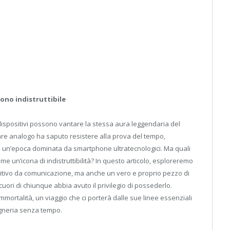
fono indistruttibile
ispositivi possono vantare la stessa aura leggendaria del
lare analogo ha saputo resistere alla prova del tempo,
n un’epoca dominata da smartphone ultratecnologici. Ma quali
e un’icona di indistruttibilità? In questo articolo, esploreremo
sitivo da comunicazione, ma anche un vero e proprio pezzo di
cuori di chiunque abbia avuto il privilegio di possederlo.
mmortalità, un viaggio che ci porterà dalle sue linee essenziali
egneria senza tempo.