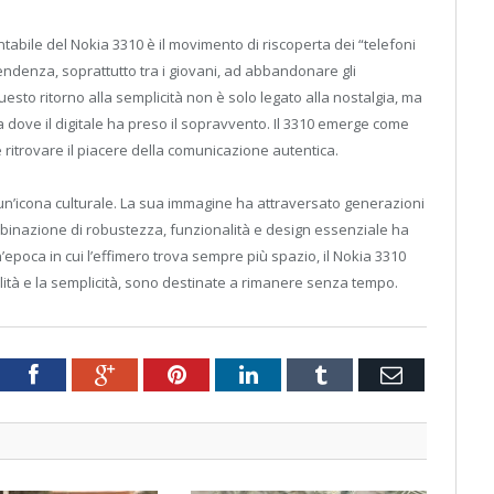
tabile del Nokia 3310 è il movimento di riscoperta dei “telefoni
 tendenza, soprattutto tra i giovani, ad abbandonare gli
esto ritorno alla semplicità non è solo legato alla nostalgia, ma
 dove il digitale ha preso il sopravvento. Il 3310 emerge come
 ritrovare il piacere della comunicazione autentica.
è un’icona culturale. La sua immagine ha attraversato generazioni
ombinazione di robustezza, funzionalità e design essenziale ha
epoca in cui l’effimero trova sempre più spazio, il Nokia 3310
ità e la semplicità, sono destinate a rimanere senza tempo.
tter
Facebook
Google+
Pinterest
LinkedIn
Tumblr
Email