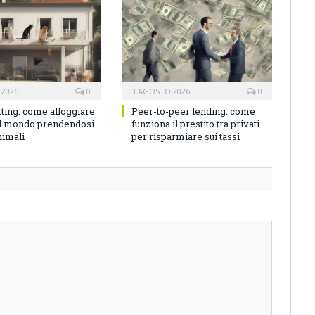
 2026
0
3 AGOSTO 2026
0
tting: come alloggiare
Peer-to-peer lending: come
el mondo prendendosi
funziona il prestito tra privati
nimali
per risparmiare sui tassi