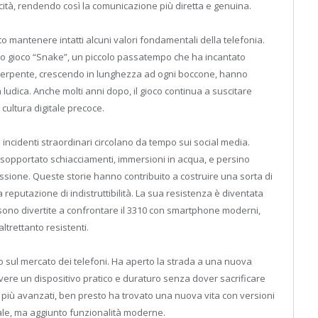
cità, rendendo così la comunicazione più diretta e genuina.
o mantenere intatti alcuni valori fondamentali della telefonia.
o gioco “Snake”, un piccolo passatempo che ha incantato
il serpente, crescendo in lunghezza ad ogni boccone, hanno
udica. Anche molti anni dopo, il gioco continua a suscitare
cultura digitale precoce.
incidenti straordinari circolano da tempo sui social media.
a sopportato schiacciamenti, immersioni in acqua, e persino
ssione. Queste storie hanno contribuito a costruire una sorta di
 reputazione di indistruttibilità. La sua resistenza è diventata
 sono divertite a confrontare il 3310 con smartphone moderni,
ltrettanto resistenti.
ivo sul mercato dei telefoni. Ha aperto la strada a una nuova
vere un dispositivo pratico e duraturo senza dover sacrificare
 più avanzati, ben presto ha trovato una nuova vita con versioni
ale, ma aggiunto funzionalità moderne.