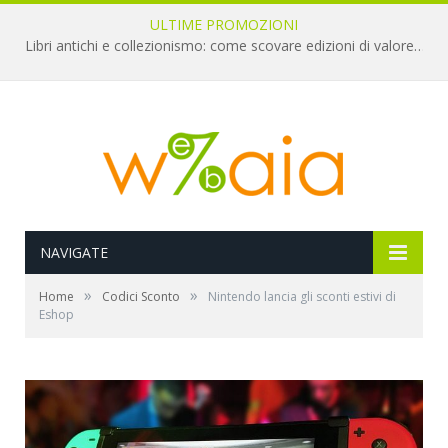
ULTIME PROMOZIONI
Libri antichi e collezionismo: come scovare edizioni di valore a pochi euro
NAVIGATE
»
»
Home
Codici Sconto
Nintendo lancia gli sconti estivi di
Eshop