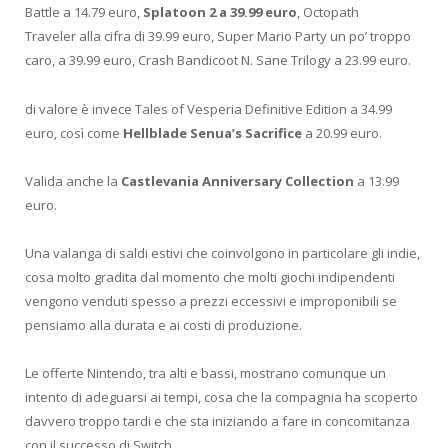
Battle a 14.79 euro,
Splatoon 2 a 39.99 euro
, Octopath
Traveler alla cifra di 39.99 euro, Super Mario Party un po’ troppo
caro, a 39.99 euro, Crash Bandicoot N. Sane Trilogy a 23.99 euro.
di valore è invece Tales of Vesperia Definitive Edition a 34.99
euro, così come
Hellblade Senua’s Sacrifice
a 20.99 euro.
Valida anche la
Castlevania Anniversary Collection
a 13.99
euro.
Una valanga di saldi estivi che coinvolgono in particolare gli indie,
cosa molto gradita dal momento che molti giochi indipendenti
vengono venduti spesso a prezzi eccessivi e improponibili se
pensiamo alla durata e ai costi di produzione.
Le offerte Nintendo, tra alti e bassi, mostrano comunque un
intento di adeguarsi ai tempi, cosa che la compagnia ha scoperto
davvero troppo tardi e che sta iniziando a fare in concomitanza
con il successo di Switch.