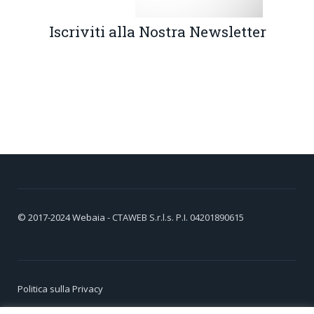
Iscriviti alla Nostra Newsletter
© 2017-2024
Webaia
- CTAWEB S.r.l.s. P.I. 04201890615
Politica sulla Privacy