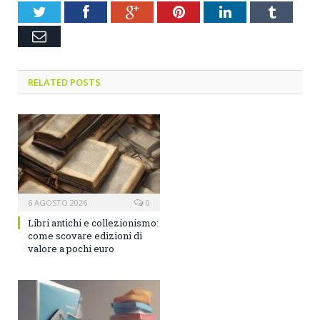
Twitter
Facebook
Google+
Pinterest
LinkedIn
Tumblr
Email
RELATED POSTS
6 AGOSTO 2026
0
Libri antichi e collezionismo:
come scovare edizioni di
valore a pochi euro