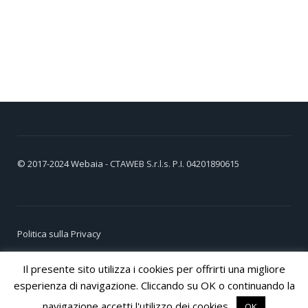
© 2017-2024
Webaia
- CTAWEB S.r.l.s. P.I. 04201890615
Politica sulla Privacy
Cookie Policy
Il presente sito utilizza i cookies per offrirti una migliore
esperienza di navigazione. Cliccando su OK o continuando la
navigazione accetti l'utilizzo dei cookies.
OK