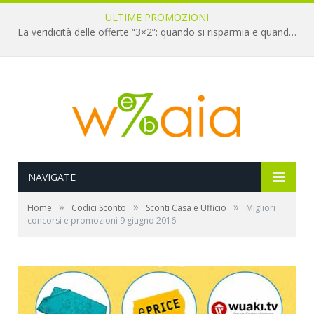
ULTIME PROMOZIONI
La veridicità delle offerte “3×2”: quando si risparmia e quando è un’illusione
NAVIGATE
»
»
»
Home
Codici Sconto
Sconti Casa e Ufficio
Migliori
concorsi e promozioni 9 giugno 2016