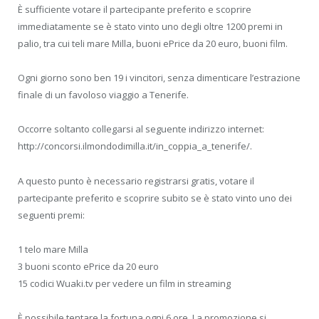
È sufficiente votare il partecipante preferito e scoprire
immediatamente se è stato vinto uno degli oltre 1200 premi in
palio, tra cui teli mare Milla, buoni ePrice da 20 euro, buoni film.
Ogni giorno sono ben 19 i vincitori, senza dimenticare l’estrazione
finale di un favoloso viaggio a Tenerife.
Occorre soltanto collegarsi al seguente indirizzo internet:
http://concorsi.ilmondodimilla.it/in_coppia_a_tenerife/.
A questo punto è necessario registrarsi gratis, votare il
partecipante preferito e scoprire subito se è stato vinto uno dei
seguenti premi:
1 telo mare Milla
3 buoni sconto ePrice da 20 euro
15 codici Wuaki.tv per vedere un film in streaming
È possibile tentare la fortuna ogni 6 ore. La promozione si