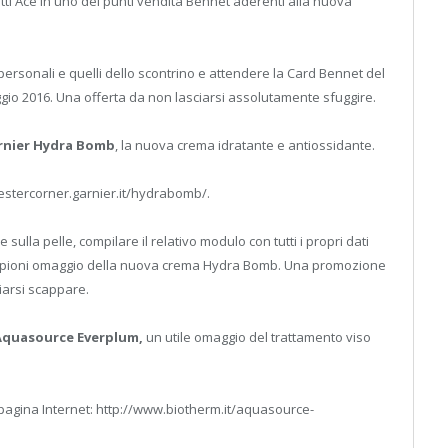
i Ace in uno dei punti vendita Bennet aderenti alla nuova
personali e quelli dello scontrino e attendere la Card Bennet del
ggio 2016. Una offerta da non lasciarsi assolutamente sfuggire.
rnier Hydra Bomb
, la nuova crema idratante e antiossidante.
/testercorner.garnier.it/hydrabomb/.
lla pelle, compilare il relativo modulo con tutti i propri dati
 campioni omaggio della nuova crema Hydra Bomb. Una promozione
iarsi scappare.
Aquasource Everplum,
un utile omaggio del trattamento viso
 pagina Internet: http://www.biotherm.it/aquasource-