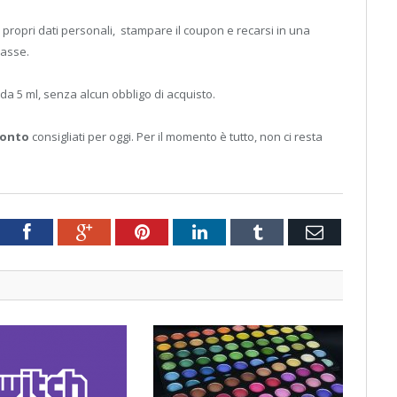
 propri dati personali, stampare il coupon e recarsi in una
casse.
a 5 ml, senza alcun obbligo di acquisto.
conto
consigliati per oggi. Per il momento è tutto, non ci resta
tter
Facebook
Google+
Pinterest
LinkedIn
Tumblr
Email