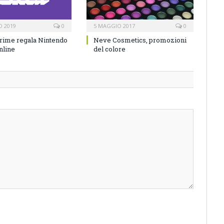
O 2019
0
5 MAGGIO 2017
0
rime regala Nintendo
Neve Cosmetics, promozioni
nline
del colore