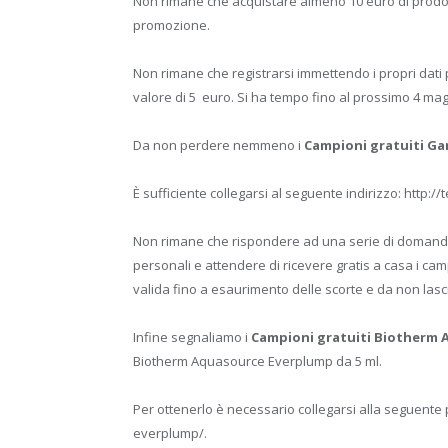
Non rimane che acquistare almeno 10 euro di prodott
promozione.
Non rimane che registrarsi immettendo i propri dati 
valore di 5 euro. Si ha tempo fino al prossimo 4 ma
Da non perdere nemmeno i
Campioni gratuiti Ga
È sufficiente collegarsi al seguente indirizzo: http:/
Non rimane che rispondere ad una serie di domande su
personali e attendere di ricevere gratis a casa i
valida fino a esaurimento delle scorte e da non lasc
Infine segnaliamo i
Campioni gratuiti Biotherm 
Biotherm Aquasource Everplump da 5 ml.
Per ottenerlo è necessario collegarsi alla seguente
everplump/.