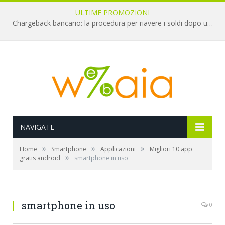
ULTIME PROMOZIONI
Chargeback bancario: la procedura per riavere i soldi dopo una truffa online
NAVIGATE
»
»
»
Home
Smartphone
Applicazioni
Migliori 10 app
»
gratis android
smartphone in uso
smartphone in uso
0