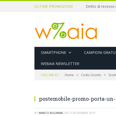
ULTIME PROMOZIONI
SMARTPHONE
CAMPIONI GRATUI
WEBAIA NEWSLETTER
»
»
YOU ARE AT:
Home
Codici Sconto
Scont
postemobile-promo-porta-un
BY
MARCO BUGNANI
ON
27 NOVEMBRE 2019