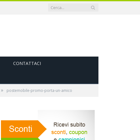
CONTATTACI
»
postemobile-promo-porta-un-amico