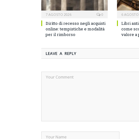
7 AGOSTO 2026
0
6 AGOSTO
Diritto di recesso negli acquisti
Libri ant
online: tempistiche e modalità
come sco
per il rimborso
valore a
LEAVE A REPLY