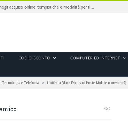
Diritto di recesso negli acquisti online: tempistiche e modalità per il rimborso
TI
CODICI SCONTO
COMPUTER ED INTERNET
»
i Tecnologia e Telefonia
L'offerta Black Friday di Poste Mobile (conviene?)
-amico
0