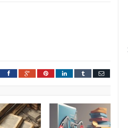
tter
Facebook
Google+
Pinterest
LinkedIn
Tumblr
Email