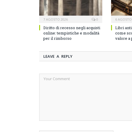
7 AGOSTO 2026
0
6 AGOSTO
Diritto di recesso negli acquisti
Libri ant
online: tempistiche e modalità
come sco
per il rimborso
valore a
LEAVE A REPLY