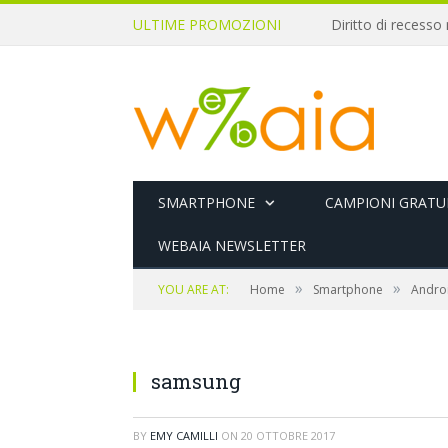
ULTIME PROMOZIONI
SMARTPHONE
CAMPIONI GRATUI
WEBAIA NEWSLETTER
»
»
YOU ARE AT:
Home
Smartphone
Andro
samsung
BY
EMY CAMILLI
ON
20 OTTOBRE 2017