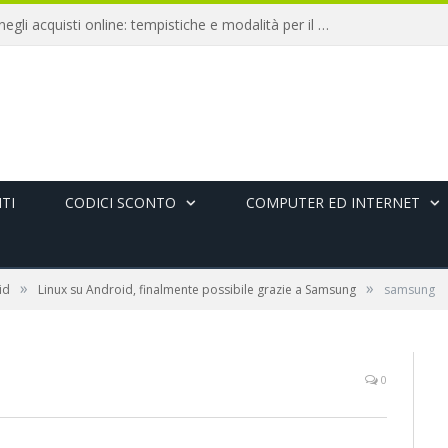
Diritto di recesso negli acquisti online: tempistiche e modalità per il rimborso
TI
CODICI SCONTO
COMPUTER ED INTERNET
»
»
id
Linux su Android, finalmente possibile grazie a Samsung
samsung
0