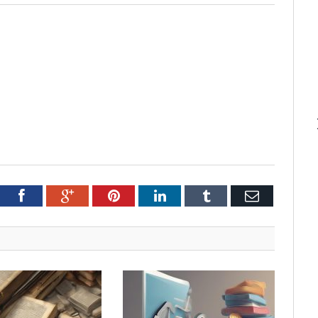
tter
Facebook
Google+
Pinterest
LinkedIn
Tumblr
Email