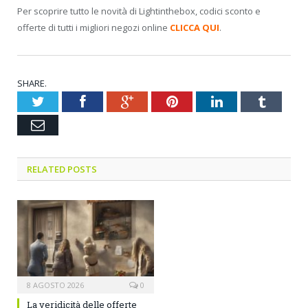
Per scoprire tutto le novità di Lightinthebox, codici sconto e
offerte di tutti i migliori negozi online
CLICCA QUI
.
SHARE.
Twitter
Facebook
Google+
Pinterest
LinkedIn
Tumblr
Email
RELATED POSTS
8 AGOSTO 2026
0
La veridicità delle offerte