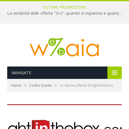
ULTIME PROMOZIONI
La veridicità delle offerte “3×2”: quando si risparmia e quando è un’illusione
NAVIGATE
»
»
Home
Codici Sconto
Le ultime offerte di lightinthebox