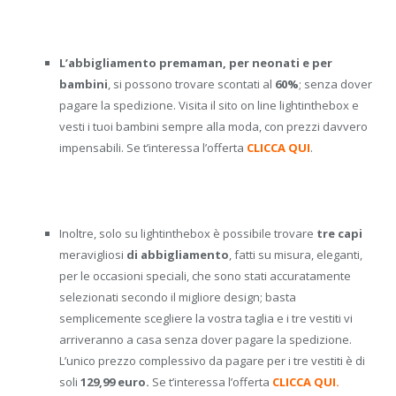
L’abbigliamento premaman, per neonati e per
bambini
, si possono trovare scontati al
60%
; senza dover
pagare la spedizione. Visita il sito on line lightinthebox e
vesti i tuoi bambini sempre alla moda, con prezzi davvero
impensabili. Se t’interessa l’offerta
CLICCA QUI
.
Inoltre, solo su lightinthebox è possibile trovare
tre capi
meravigliosi
di abbigliamento
, fatti su misura, eleganti,
per le occasioni speciali, che sono stati accuratamente
selezionati secondo il migliore design; basta
semplicemente scegliere la vostra taglia e i tre vestiti vi
arriveranno a casa senza dover pagare la spedizione.
L’unico prezzo complessivo da pagare per i tre vestiti è di
soli
129,99 euro.
Se t’interessa l’offerta
CLICCA QUI.