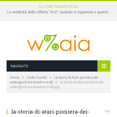
ULTIME PROMOZIONI
La veridicità delle offerte “3×2”: quando si risparmia e quando è un’illusione
NAVIGATE
»
»
Home
Codici Sconto
La storia di Atari: pioniera dei
»
videogiochi tra trionfi e crolli
la-storia-di-atari-pioniera-dei-
videogiochi-tra-trionfi-e-crolli.jpg
la-storia-di-atari-pioniera-dei-
0