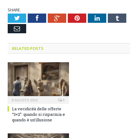
SHARE.
Twitter
Facebook
Google+
Pinterest
LinkedIn
Tumblr
Email
RELATED POSTS
8 AGOSTO 2026
0
La veridicità delle offerte
“3×2”: quando si risparmia e
quando è un’illusione