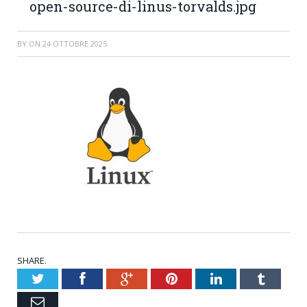
open-source-di-linus-torvalds.jpg
BY
ON
24 OTTOBRE 2025
SHARE.
Twitter
Facebook
Google+
Pinterest
LinkedIn
Tumblr
Email