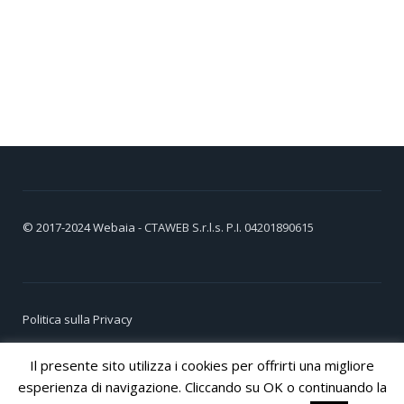
© 2017-2024
Webaia
- CTAWEB S.r.l.s. P.I. 04201890615
Politica sulla Privacy
Cookie Policy
Il presente sito utilizza i cookies per offrirti una migliore
esperienza di navigazione. Cliccando su OK o continuando la