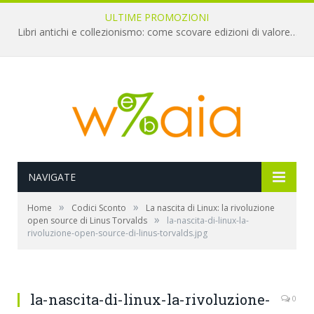
ULTIME PROMOZIONI
Libri antichi e collezionismo: come scovare edizioni di valore a pochi euro
NAVIGATE
»
»
Home
Codici Sconto
La nascita di Linux: la rivoluzione
»
open source di Linus Torvalds
la-nascita-di-linux-la-
rivoluzione-open-source-di-linus-torvalds.jpg
la-nascita-di-linux-la-rivoluzione-
0