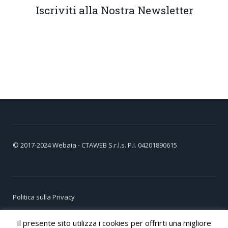
Iscriviti alla Nostra Newsletter
© 2017-2024
Webaia
- CTAWEB S.r.l.s. P.I. 04201890615
Politica sulla Privacy
Cookie Policy
Il presente sito utilizza i cookies per offrirti una migliore