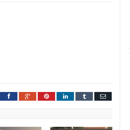
tter
Facebook
Google+
Pinterest
LinkedIn
Tumblr
Email