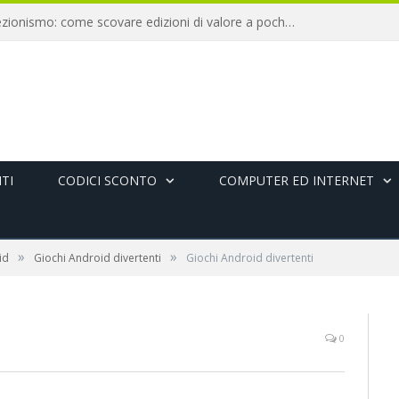
Libri antichi e collezionismo: come scovare edizioni di valore a pochi euro
TI
CODICI SCONTO
COMPUTER ED INTERNET
»
»
id
Giochi Android divertenti
Giochi Android divertenti
0