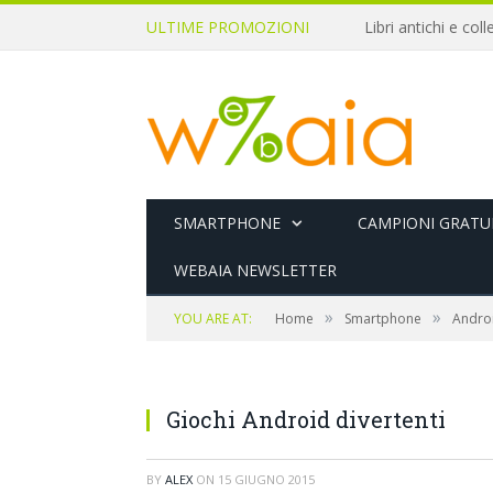
ULTIME PROMOZIONI
SMARTPHONE
CAMPIONI GRATUI
WEBAIA NEWSLETTER
»
»
YOU ARE AT:
Home
Smartphone
Andro
Giochi Android divertenti
BY
ALEX
ON
15 GIUGNO 2015