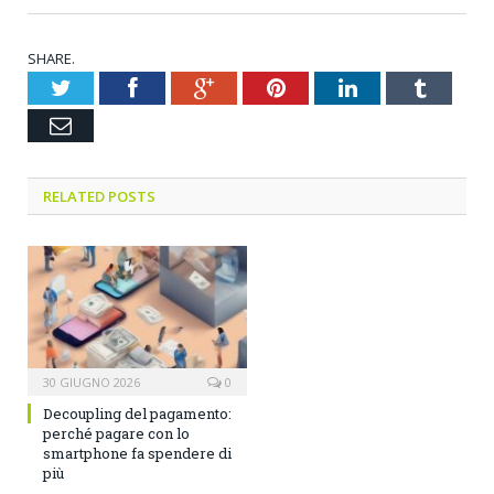
SHARE.
Twitter
Facebook
Google+
Pinterest
LinkedIn
Tumblr
Email
RELATED POSTS
30 GIUGNO 2026
0
Decoupling del pagamento:
perché pagare con lo
smartphone fa spendere di
più