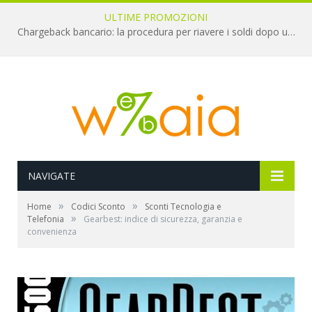
ULTIME PROMOZIONI
Chargeback bancario: la procedura per riavere i soldi dopo una truffa online
NAVIGATE
»
»
Home
Codici Sconto
Sconti Tecnologia e
»
Telefonia
Gearbest: indice di sicurezza, garanzia e
convenienza