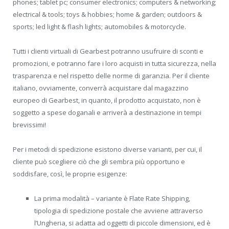
phones; tablet pc; consumer electronics; computers & networking;
electrical & tools; toys & hobbies; home & garden; outdoors &
sports; led light & flash lights; automobiles & motorcycle.
Tutti i clienti virtuali di Gearbest potranno usufruire di sconti e
promozioni, e potranno fare i loro acquisti in tutta sicurezza, nella
trasparenza e nel rispetto delle norme di garanzia. Per il cliente
italiano, ovviamente, converrà acquistare dal magazzino
europeo di Gearbest, in quanto, il prodotto acquistato, non è
soggetto a spese doganali e arriverà a destinazione in tempi
brevissimi!
Per i metodi di spedizione esistono diverse varianti, per cui, il
cliente può scegliere ciò che gli sembra più opportuno e
soddisfare, così, le proprie esigenze:
La prima modalità – variante è Flate Rate Shipping,
tipologia di spedizione postale che avviene attraverso
l’Ungheria, si adatta ad oggetti di piccole dimensioni, ed è