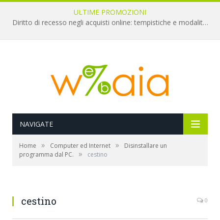
ULTIME PROMOZIONI
Diritto di recesso negli acquisti online: tempistiche e modalità per il rimborso
NAVIGATE
»
»
Home
Computer ed Internet
Disinstallare un
»
programma dal PC.
cestino
cestino
0