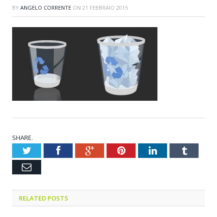
BY
ANGELO CORRENTE
ON
21 FEBBRAIO 2015
SHARE.
Twitter
Facebook
Google+
Pinterest
LinkedIn
Tumblr
Email
RELATED POSTS