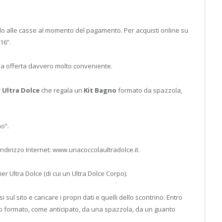
lo alle casse al momento del pagamento. Per acquisti online su
16”.
 Una offerta davvero molto conveniente.
 Ultra Dolce
che regala un
Kit Bagno
formato da spazzola,
no”.
indirizzo Internet: www.unacoccolaultradolce.it.
r Ultra Dolce (di cui un Ultra Dolce Corpo).
i sul sito e caricare i propri dati e quelli dello scontrino. Entro
euro formato, come anticipato, da una spazzola, da un guanto