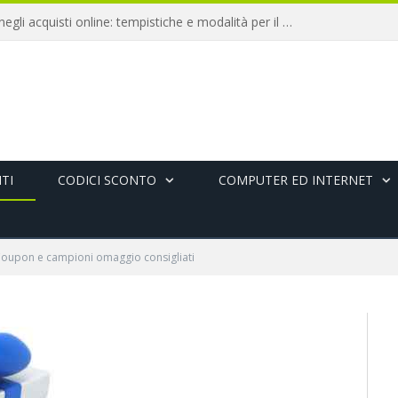
Diritto di recesso negli acquisti online: tempistiche e modalità per il rimborso
TI
CODICI SCONTO
COMPUTER ED INTERNET
oupon e campioni omaggio consigliati