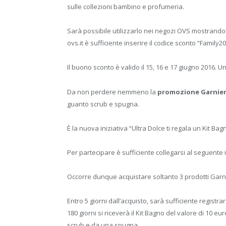
sulle collezioni bambino e profumeria.
Sarà possibile utilizzarlo nei negozi OVS mostrando
ovs.it è sufficiente inserire il codice sconto “Family20
Il buono sconto è valido il 15, 16 e 17 giugno 2016.
Da non perdere nemmeno la
promozione Garnier
guanto scrub e spugna.
È la nuova iniziativa “Ultra Dolce ti regala un Kit Bag
Per partecipare è sufficiente collegarsi al seguente 
Occorre dunque acquistare soltanto 3 prodotti Garnie
Entro 5 giorni dall’acquisto, sarà sufficiente registrars
180 giorni si riceverà il Kit Bagno del valore di 10 
scrub e da una spugna.