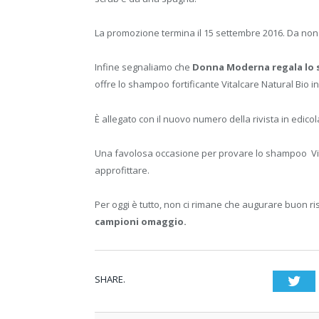
La promozione termina il 15 settembre 2016. Da non
Infine segnaliamo che
Donna Moderna regala lo s
offre lo shampoo fortificante Vitalcare Natural Bio i
È allegato con il nuovo numero della rivista in edic
Una favolosa occasione per provare lo shampoo Vit
approfittare.
Per oggi è tutto, non ci rimane che augurare buon r
campioni omaggio.
SHARE.
Twi