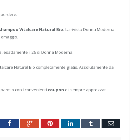
 perdere.
hampoo Vitalcare Natural Bio.
La rivista Donna Moderna
n omaggio.
ola, esattamente il 26 di Donna Moderna.
alcare Natural Bio completamente gratis. Assolutamente da
isparmio con i convenienti
coupon
e i sempre apprezzati
tter
Facebook
Google+
Pinterest
LinkedIn
Tumblr
Email