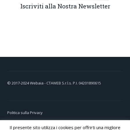
Iscriviti alla Nostra Newsletter
© 2017-2024
Webaia
- CTAWEB S.r.l.s. P.I. 04201890615
Politica sulla Privacy
Cookie Policy
Il presente sito utilizza i cookies per offrirti una migliore