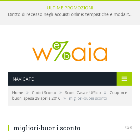
ULTIME PROMOZIONI
Diritto di recesso negli acquisti online: tempistiche e modalità per il rimborso
NAVIGATE
»
»
»
Home
Codici Sconto
Sconti Casa e Ufficio
Coupon e
»
buoni spesa 29 aprile 2016
migliori-buoni sconto
migliori-buoni sconto
0