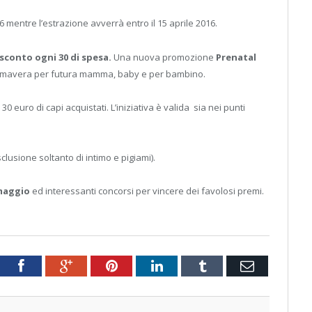
mentre l’estrazione avverrà entro il 15 aprile 2016.
 sconto ogni 30 di spesa.
Una nuova promozione
Prenatal
primavera per futura mamma, baby e per bambino.
 euro di capi acquistati. L’iniziativa è valida sia nei punti
lusione soltanto di intimo e pigiami).
maggio
ed interessanti concorsi per vincere dei favolosi premi.
tter
Facebook
Google+
Pinterest
LinkedIn
Tumblr
Email