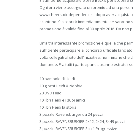
È sufficiente acquistare 6 birre Beck’s per scoprire 
Ogni ora viene assegnato un premio ad una persona. 
www.cheerstoindependence.it dopo aver acquistato 6 bi
scontrino. Si scoprirà immediatamente se saranno st
promozione è valida fino al 30 aprile 2016. Da non 
Un’altra interessante promozione è quella che perm
sufficiente partecipare al concorso ufficiale lanciat
volta collegati al sito dell’iniziativa, non rimane che 
domande. Fra tutti i partecipanti saranno estratti i s
10 bambole di Heidi
10 giochi Heidi & Nebbia
20 DVD Heidi
10 libri Heidi e i suoi amici
10 libri Heidi la storia
3 puzzle Ravensburger da 24 pezzi
3 puzzle RAVENSBURGER 2×12, 2×24, 3×49 pezzi
3 puzzle RAVENSBURGER 3 in 1 Progressive