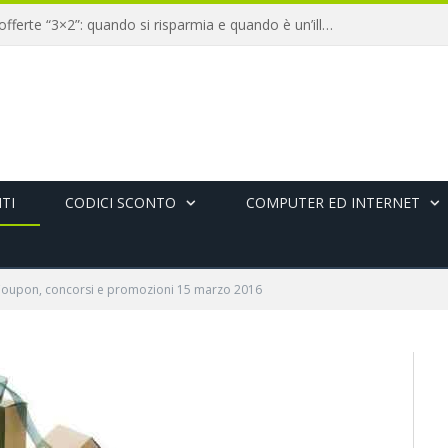
La veridicità delle offerte “3×2”: quando si risparmia e quando è un’illusione
TI
CODICI SCONTO
COMPUTER ED INTERNET
oupon, concorsi e promozioni 15 marzo 2016