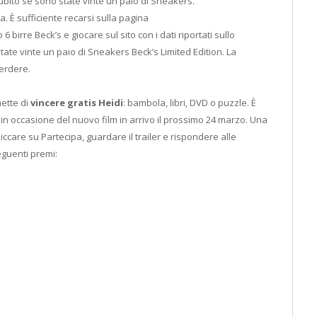
subito se sono state vinte un paio di Sneakers.
È sufficiente recarsi sulla pagina
rre Beck’s e giocare sul sito con i dati riportati sullo
ate vinte un paio di Sneakers Beck’s Limited Edition. La
perdere.
ette di
vincere gratis Heidi
: bambola, libri, DVD o puzzle. È
o in occasione del nuovo film in arrivo il prossimo 24 marzo. Una
cliccare su Partecipa, guardare il trailer e rispondere alle
eguenti premi: